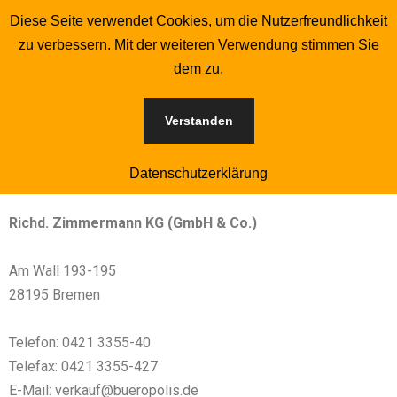
Diese Seite verwendet Cookies, um die Nutzerfreundlichkeit
zu verbessern. Mit der weiteren Verwendung stimmen Sie
Zum
dem zu.
Inhalt
Datenschutz
springen
Verstanden
Verantwortlicher im Sinne der Datenschutz-Grundverordnung
(DS-GVO) und anderer nationaler Datenschutzgesetze sowie
Datenschutzerklärung
sonstiger datenschutzrechtlicher Bestimmungen ist die:
Richd. Zimmermann KG (GmbH & Co.)
Am Wall 193-195
28195 Bremen
Telefon: 0421 3355-40
Telefax: 0421 3355-427
E-Mail: verkauf@bueropolis.de